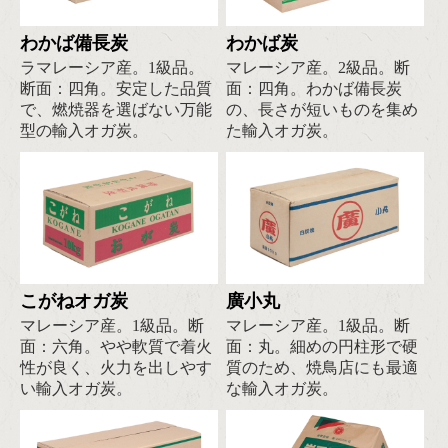
わかば備長炭
わかば炭
ラマレーシア産。1級品。
マレーシア産。2級品。断
断面：四角。安定した品質
面：四角。わかば備長炭
で、燃焼器を選ばない万能
の、長さが短いものを集め
型の輸入オガ炭。
た輸入オガ炭。
こがねオガ炭
廣小丸
マレーシア産。1級品。断
マレーシア産。1級品。断
面：六角。やや軟質で着火
面：丸。細めの円柱形で硬
性が良く、火力を出しやす
質のため、焼鳥店にも最適
い輸入オガ炭。
な輸入オガ炭。