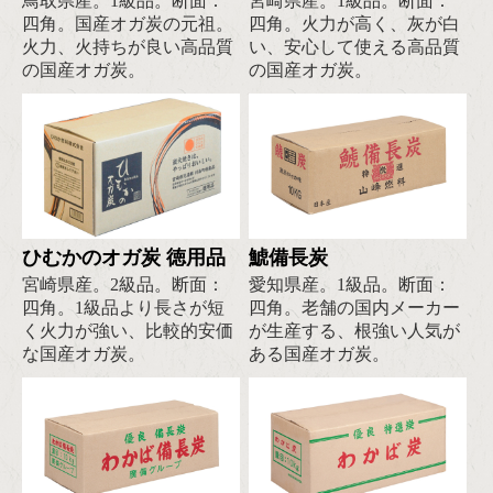
鳥取県産。1級品。断面：
宮崎県産。1級品。断面：
四角。国産オガ炭の元祖。
四角。火力が高く、灰が白
火力、火持ちが良い高品質
い、安心して使える高品質
の国産オガ炭。
の国産オガ炭。
ひむかのオガ炭 徳用品
鯱備長炭
宮崎県産。2級品。断面：
愛知県産。1級品。断面：
四角。1級品より長さが短
四角。老舗の国内メーカー
く火力が強い、比較的安価
が生産する、根強い人気が
な国産オガ炭。
ある国産オガ炭。