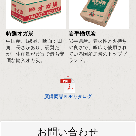
特選オガ炭
岩手楢切炭
中国産。1級品。断面：四
岩手県産。着火性と火持ち
角。長さがあり、硬質だ
の良さで、幅広く使用され
が、生産量が豊富で最も安
ている国産黒炭のトップブ
価な輸入オガ炭。
ランド。
↓
廣備商品PDFカタログ
お問い合わせ