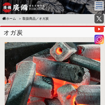
ホーム
取扱商品／オガ炭
オガ炭